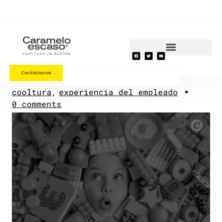
¿Quienes Somos?
¿Qué hacemos?
Comunidad Cooltura®
Contáctanos
cooltura
experiencia del empleado
0 comments