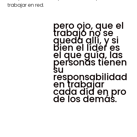
trabajar en red.
pero ojo, que el
trabajo no se
queda allí, y si
bien el líder es
el que guía, las
personas tienen
su
responsabilidad
en trabajar
cada día en pro
de los demás.