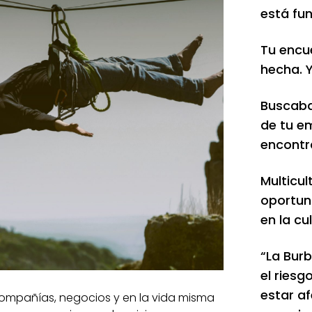
está fu
Tu encu
hecha. Y
Buscaba
de tu e
encontr
Multicul
oportun
en la cu
“La Burb
el riesg
estar a
compañías, negocios y en la vida misma