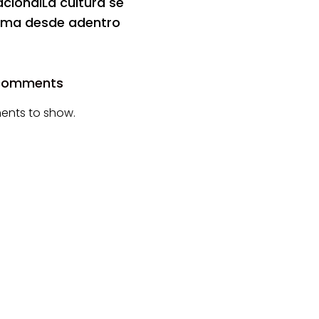
cionalLa cultura se
rma desde adentro
 comments
nts to show.