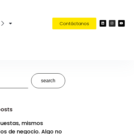
Contáctanos
®
search
posts
uestas, mismos
dos de negocio. Algo no